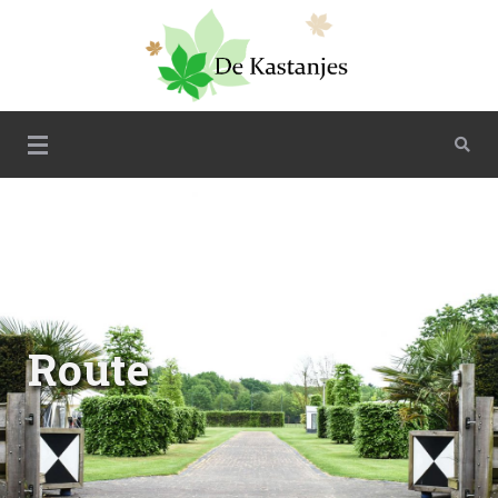
Skip
to
content
De Kastanjes
Route